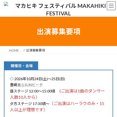
コ
ナ
ン
ビ
テ
ゲ
ン
ー
ツ
シ
へ
ョ
出演募集要項
ス
ン
キ
に
ッ
移
プ
動
HOME
出演募集要項
開催日・会場
◇ 2026年10月24日(土)〜25日(日)
豊崎
美らSUNビーチ
(ご出演は1曲のダンサー
昼ステージ 12:00〜15:00頃
人数10人から）
（ご出演はハーラウのみ・15
夕方ステージ 17:30頃〜
人以上が理想です）